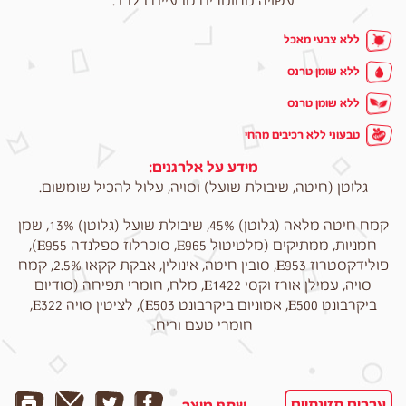
עשויה מחומרים טבעיים בלבד.
ללא
צבעי מאכל
ללא
שומן טרנס
ללא
שומן טרנס
טבעוני
ללא רכיבים מהחי
מידע על אלרגנים:
גלוטן (חיטה, שיבולת שועל) וסויה, עלול להכיל שומשום.
קמח חיטה מלאה (גלוטן) 45%, שיבולת שועל (גלוטן) 13%, שמן
חמניות, ממתיקים (מלטיטול E965, סוכרלוז ספלנדה E955),
פולידקסטרוז E953, סובין חיטה, אינולין, אבקת קקאו 2.5%, קמח
סויה, עמילן אורז וקסי E1422, מלח, חומרי תפיחה (סודיום
ביקרבונט E500, אמוניום ביקרבונט E503), לציטין סויה E322,
חומרי טעם וריח.
ערכים תזונתיים
שתף מוצר