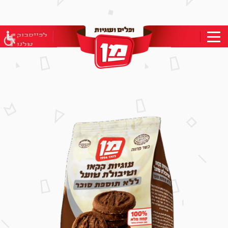
בְּאֲתָר
זֶה
מֻפְעֶלֶת
מַעֲרֶכֶת
לפייסבוק
"המרכז
שלנו
הישראלי
לְהַנְגָּשָׁת
אָתָרִים".
הַמְּסַיַּעַת
לִנְגִישׁוּת
הָאֲתָר.
לִפְתִיחַת
תַּפְרִיט
הֵנְּגִישׁוּת
לְחַץ
ALT+0