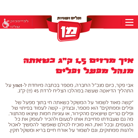
בְּאֲתָר
זֶה
מֻפְעֶלֶת
מַעֲרֶכֶת
לפייסבוק
"המרכז
שלנו
הישראלי
לְהַנְגָּשָׁת
אָתָרִים".
הַמְּסַיַּעַת
לִנְגִישׁוּת
הָאֲתָר.
איך מרזים 45 ק"ג כשאתה
לִפְתִיחַת
תַּפְרִיט
מנהל מפעל ופלים
הֵנְּגִישׁוּת
לְחַץ
ALT+0
אבי פקר, כיום מנכ"ל החברה, מספר בכתבה מיוחדת ל-ynet על
התהליך הדיאטה שעשה במהלכו הצליח לרדת 45 (!!) ק"ג.
"קשה מאוד לשמור על המשקל כשאתה חי בתוך מפעל של
ופלים וממתקים" הוא מספר, ובצדק – קשה לעמוד בפיתוי של
ופלים טריים שיוצאים מהקירור, או עוגיות חמות שיצאו מהתנור.
מה גם שעבודתו מחייבת אותו לטעום ולהכיר לעומק את כל
הטעמים. ובכל זאת, הוא מוכיח לכולם שאפשר להמשיך לאכול
ולהנות ממתוקים, וגם לשמור על אורח חיים בריא ומשקל תקין.