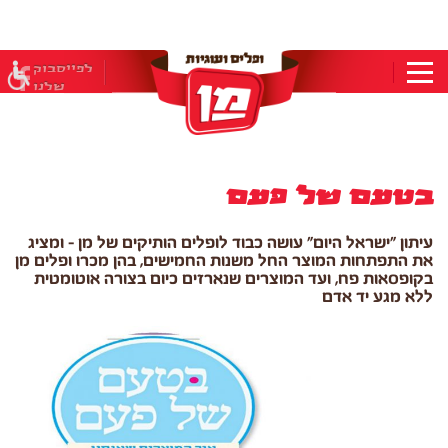
בְּאֲתָר
זֶה
מֻפְעֶלֶת
מַעֲרֶכֶת
לפייסבוק
"המרכז
שלנו
הישראלי
לְהַנְגָּשָׁת
אָתָרִים".
הַמְּסַיַּעַת
לִנְגִישׁוּת
הָאֲתָר.
בטעם של פעם
לִפְתִיחַת
תַּפְרִיט
הֵנְּגִישׁוּת
עיתון "ישראל היום" עושה כבוד לופלים הותיקים של מן – ומציג
לְחַץ
את התפתחות המוצר החל משנות החמישים, בהן מכרו ופלים מן
ALT+0
בקופסאות פח, ועד המוצרים שנארזים כיום בצורה אוטומטית
ללא מגע יד אדם