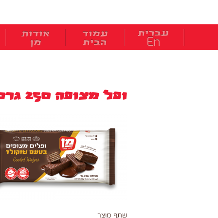
בְּאֲתָר
זֶה
מֻפְעֶלֶת
מַעֲרֶכֶת
עברית
עמוד
אודות
"המרכז
En
הבית
מן
הישראלי
לְהַנְגָּשָׁת
אָתָרִים".
הַמְּסַיַּעַת
לִנְגִישׁוּת
הָאֲתָר.
ופל מצופה 250 גרם 7290000311258
לִפְתִיחַת
תַּפְרִיט
הֵנְּגִישׁוּת
לְחַץ
ALT+0
שתף מוצר