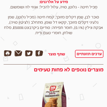
מידע על אלרגנים:
מכיל חיטה – גלוטן, סויה, עלול להכיל: אגוזי לוז ושומשום.
סוכר לבן, שמן דקלים מזוכך, קמח חיטה (מכיל גלוטן), שמן
גלעיני דקלים מזוכך, קקאו דל שומן, מתחלב (לציטין סויה),
אבקת ונילין (0.1%), חומר תפיחה: סודיום ביקרבונט E500ii, מלח
שולחן, חומרי טעם וריח.
ערכים תזונתיים
שתף מוצר
מוצרים נוספים לא פחות טעימים