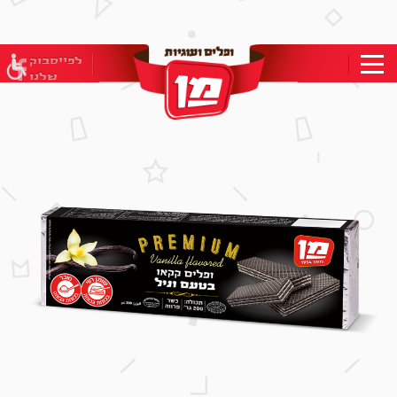
בְּאֲתָר
זֶה
מֻפְעֶלֶת
מַעֲרֶכֶת
לפייסבוק
"המרכז
שלנו
הישראלי
לְהַנְגָּשָׁת
אָתָרִים".
הַמְּסַיַּעַת
לִנְגִישׁוּת
הָאֲתָר.
לִפְתִיחַת
תַּפְרִיט
הֵנְּגִישׁוּת
לְחַץ
ALT+0