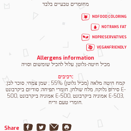
מחומרים טבעיים בלבד
NO
FOOD COLORING
NO
TRANS FAT
NO
PRESERVATIVES
VEGAN
FRIENDLY
Allergens information
מכיל חיטה-גלוטן. עלול להכיל שומשום וסויה
רכיבים:
קמח חיטה מלאה (מכיל גלוטן) 55% ; שמן צמחי, סוכר לבן,
סירופ גלוקוז, מלח שולחן, חומרי תפיחה: סודיום ביקרבונט E-
500, אמוניה ביקרבונט E-500, אמוניה ביקרבונט E-503,
חומרי טעם וריח.
Share