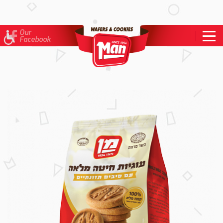
To
open
accessibility
Our
Menu
Facebook
please
press
ALT+0