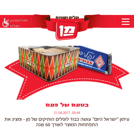
בְּאֲתָר
לפייסבוק
זֶה
עלינו ברשת
שלנו
מֻפְעֶלֶת
מַעֲרֶכֶת
"המרכז
הישראלי
לְהַנְגָּשָׁת
אָתָרִים".
הַמְּסַיַּעַת
לִנְגִישׁוּת
הָאֲתָר.
לִפְתִיחַת
תַּפְרִיט
הֵנְּגִישׁוּת
לְחַץ
ALT+0
בטעם של פעם
05:44, 21.04.2017
עיתון "ישראל היום" עושה כבוד לופלים הותיקים של מן - ומציג את
התפתחות המוצר לאורך 60 שנה